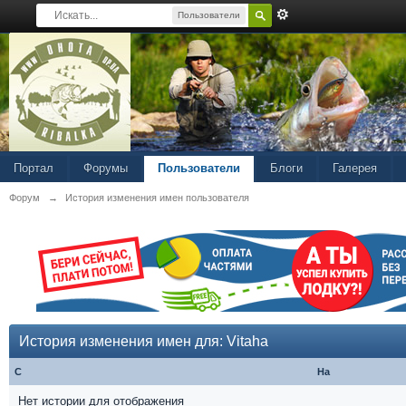
Пользователи
Портал
Форумы
Пользователи
Блоги
Галерея
Форум
→
История изменения имен пользователя
История изменения имен для: Vitaha
С
На
Нет истории для отображения