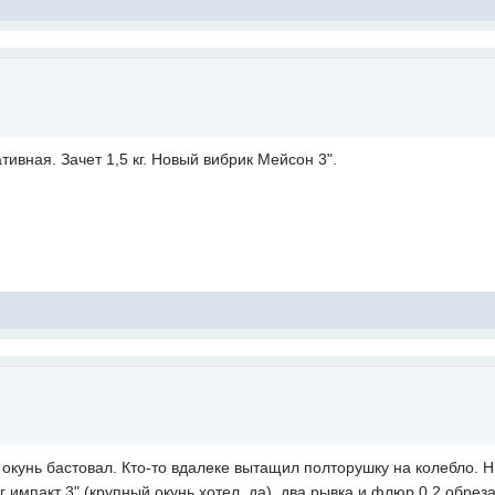
ативная. Зачет 1,5 кг. Новый вибрик Мейсон 3".
окунь бастовал. Кто-то вдалеке вытащил полторушку на колебло. Н
 импакт 3" (крупный окунь хотел, да), два рывка и флюр 0,2 обрез