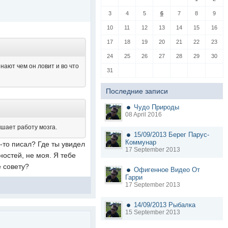
3
4
5
6
7
8
9
10
11
12
13
14
15
16
17
18
19
20
21
22
23
24
25
26
27
28
29
30
знают чем он ловит и во что
31
Последние записи
Чудо Природы
08 April 2016
чшает работу мозга.
15/09/2013 Берег Парус-
Коммунар
-то писал? Где ты увидел
17 September 2013
ностей, не моя. Я тебе
е совету?
Офигенное Видео От
Гарри
17 September 2013
14/09/2013 Рыбалка
15 September 2013