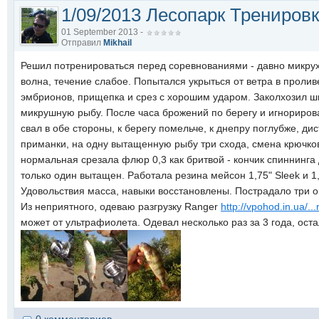
1/09/2013 Лесопарк Трениров
01 September 2013 -
Отправил
Mikhail
Решил потренироваться перед соревнованиями - давно микруху 
волна, течение слабое. Попытался укрыться от ветра в пролив
эмбрионов, прищепка и срез с хорошим ударом. Заколхозил шн
микрушную рыбу. После часа брожений по берегу и игнорирова
свал в обе стороны, к берегу помельче, к днепру поглубже, ди
приманки, на одну вытащенную рыбу три схода, смена крючко
нормальная срезала флюр 0,3 как бритвой - кончик спиннинга 
только один вытащен. Работала резина мейсон 1,75" Sleek и 1,
Удовольствия масса, навыки восстановлены. Пострадало три о
Из неприятного, одеваю разгрузку Ranger
http://vpohod.in.ua/.
может от ультрафиолета. Одевал несколько раз за 3 года, ост