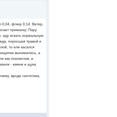
 0,04, флюр 0,14. Ветер,
рогает приманку. Пару
е, иду искать нормальную
яда, поросшая травой и
илой, то еле касался
прищепки вынимались, а
ли как локомотив, и
манок - камни и щука.
чему, вроде синтетика,