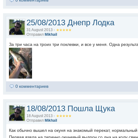
0 комментариев
25/08/2013 Днепр Лодка
31 August 2013 -
Отправил
Mikhail
За три часа на троих три поклевки, и все у меня. Одна результ
0 комментариев
18/08/2013 Пошла Щука
18 August 2013 -
Отправил
Mikhail
Как обычно вышел на окуня на знакомый перекат, нормальный 
Первая взяла на типично окуневый выдроч со дна на колу свинг