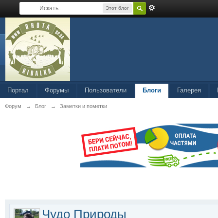
Этот блог
Портал
Форумы
Пользователи
Блоги
Галерея
Форум
→
Блог
→
Заметки и пометки
Чудо Природы