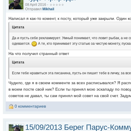
08 April 2016 -
Отправил
Mikhail
Написал я как-то комент, к посту, который уже закрыли. Один 
Цитата
Да и пусть себе рекламирует. Умный понимает, что ловит рыбак, а не с
одевается.
А те, кто принимает эту статью за чистую монету, пуск
На что получил странный ответ
Цитата
Если тебе нравиться эта писанина, пусть он пишит тебе в личку, за все
Чудило, где я в своем комменте за всех расписывался? Я расп
в моем посте свой ник? Если ты принял мою эскападу по поводу
советов не давал, ты сам принял мой совет на свой счет. Заду
0 комментариев
15/09/2013 Берег Парус-Комм