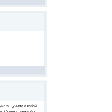
ичего щучьего с собой.
ан. Ставлю стальной -