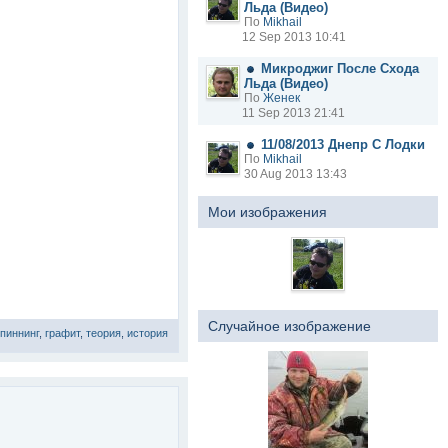
Льда (Видео)
По
Mikhail
12 Sep 2013 10:41
Микроджиг После Схода
Льда (Видео)
По
Женек
11 Sep 2013 21:41
11/08/2013 Днепр С Лодки
По
Mikhail
30 Aug 2013 13:43
Мои изображения
Случайное изображение
пиннинг
,
графит
,
теория
,
история