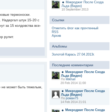
Микроджиг После Схода
Льда (Видео)
10 September 2013
 новые термоноски.
. Надергал штук 15-20 с
Ссылки
нут за 15 колдовства все-
Отметить блог как прочтенный
RSS
Архив
p рулит.
Альбомы
Золотой Карась 27.04.2013г.
Последние комментарии
Микроджиг После Схода
Льда (Видео)
По
Mikhail
20 Feb 2014 11:00
е не может быть тяжелым,
Микроджиг После Схода
Льда (Видео)
По
роман75
14 Feb 2014 21:01
Микроджиг После Схода