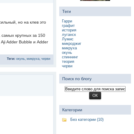
Теги
Гарри
ильный, но на клев это
графит
история
луганск
а самых крупных за 150
Лумис
Aji Adder Bubble и Adder
микроджиг
микруха
окунь
спиннинг
Теги:
окунь
,
микруха
,
черви
теория
черви
Поиск по блогу
Категории
Без категории (10)