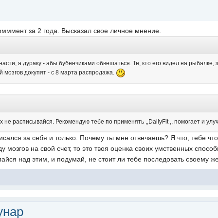
комммент за 2 года. Высказал свое личное мнение.
насти, а дураку - абы бубенчиками обвешаться. Те, кто его видел на рыбалке, 
ай мозгов докупят - с 8 марта распродажа.
х не расписывайся. Рекомендую тебе по применять ,,DailyFit ,, помогает и улу
исался за себя и только. Почему ты мне отвечаешь? Я что, тебе что
 мозгов на свой счет, то это твоя оценка своих умственных способ
майся над этим, и подумай, не стоит ли тебе последовать своему ж
унар