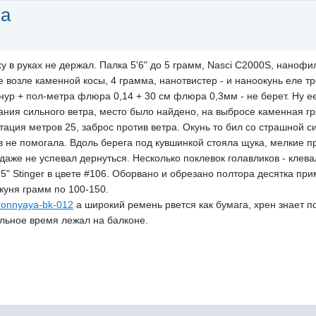
ка
в руках не держал. Палка 5'6" до 5 грамм, Nasci C2000S, нанофил
е возле каменной косы, 4 грамма, нанотвистер - и наноокунь еле т
ур + пол-метра флюра 0,14 + 30 см флюра 0,3мм - не берет. Ну е
ния сильного ветра, место было найдено, на выбросе каменная гр
стация метров 25, заброс против ветра. Окунь то бил со страшной с
в не помогала. Вдоль берега под кувшинкой стояла щука, мелкие 
даже не успевал дернуться. Несколько поклевок голавликов - клева
5" Stinger в цвете #106. Оборвано и обрезано полтора десятка при
куня грамм по 100-150.
..ronnyaya-bk-012
а широкий ремень рвется как бумага, хрен знает по
альное время лежал на балконе.