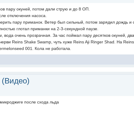
ов пару окуней, потом дали струю и до 8 ОП.
сле отключения насоса.
ерить пару приманок. Ветер был сильный, потом зарядил дождь и с
олностью глотал приманки на 2-3-секундной паузе.
, вода очень прозрачная. За час поймал пару десятков окуней, дв
рви Reins Shake Swamp, чуть хуже Reins Aji Ringer Shad. На Reins 
ermelonseed 001. Кола не работала.
 (Видео)
микроджиге после схода льда