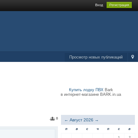
Вход
Регистрация
Просмотр новых публикаций
Купить лодку ПВХ
Bark
в интернет-магазине BARK.in.ua
0
←
Август 2026
→
п
в
с
ч
п
с
в
1
2