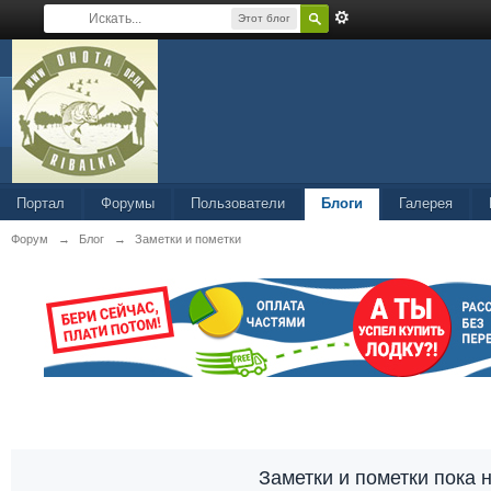
Этот блог
Портал
Форумы
Пользователи
Блоги
Галерея
Форум
→
Блог
→
Заметки и пометки
Заметки и пометки пока 