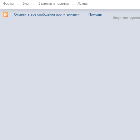
Форум
→
Блог
→
Заметки и пометки
→
Лумис
Отметить все сообщения прочитанными
Помощь
Лицензия зареги