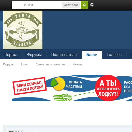
Этот блог
Портал
Форумы
Пользователи
Блоги
Галерея
Форум
→
Блог
→
Заметки и пометки
→
Лумис