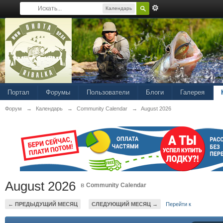
Календарь
Портал
Форумы
Пользователи
Блоги
Галерея
Форум
→
Календарь
→
Community Calendar
→
August 2026
August 2026
в
Community Calendar
← ПРЕДЫДУЩИЙ МЕСЯЦ
СЛЕДУЮЩИЙ МЕСЯЦ →
Перейти к