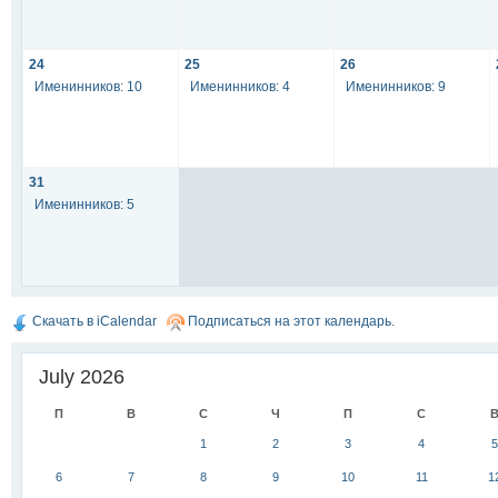
24
25
26
Именинников: 10
Именинников: 4
Именинников: 9
31
Именинников: 5
Скачать в iCalendar
Подписаться на этот календарь.
July 2026
П
В
С
Ч
П
С
1
2
3
4
5
6
7
8
9
10
11
1