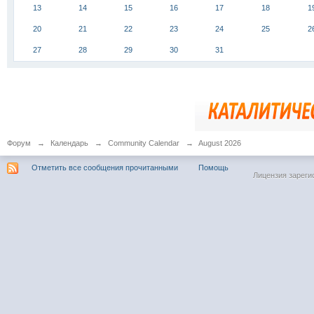
13
14
15
16
17
18
1
20
21
22
23
24
25
2
27
28
29
30
31
Форум
→
Календарь
→
Community Calendar
→
August 2026
Отметить все сообщения прочитанными
Помощь
Лицензия зареги