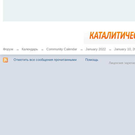
Форум
→
Календарь
→
Community Calendar
→
January 2022
→
January 10, 2
Отметить все сообщения прочитанными
Помощь
Лицензия зареги