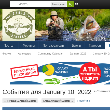
Календарь
Портал
Форумы
Пользователи
Блоги
Галерея
Форум
→
Календарь
→
Community Calendar
→
January 2022
→
January 10, 
События для January 10, 2022
в
Communit
← ПРЕДЫДУЩИЙ ДЕНЬ
СЛЕДУЮЩИЙ ДЕНЬ →
Перейти к