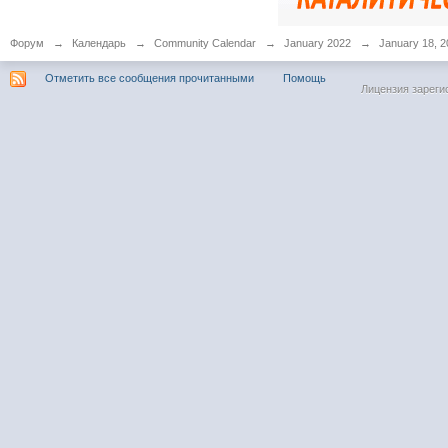
Форум
→
Календарь
→
Community Calendar
→
January 2022
→
January 18, 2
Отметить все сообщения прочитанными
Помощь
Лицензия зареги