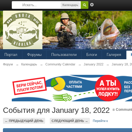
Календарь
Портал
Форумы
Пользователи
Блоги
Галерея
Форум
→
Календарь
→
Community Calendar
→
January 2022
→
January 18, 
События для January 18, 2022
в
Communit
← ПРЕДЫДУЩИЙ ДЕНЬ
СЛЕДУЮЩИЙ ДЕНЬ →
Перейти к