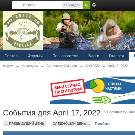
Календарь
Портал
Форумы
Пользователи
Блоги
Галерея
Форум
→
Календарь
→
Community Calendar
→
April 2022
→
April 17, 2022
События для April 17, 2022
в
Community Cal
← ПРЕДЫДУЩИЙ ДЕНЬ
СЛЕДУЮЩИЙ ДЕНЬ →
Перейти к