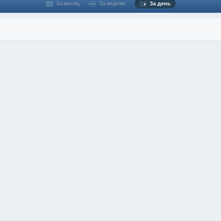
За месяц
За неделю
За день