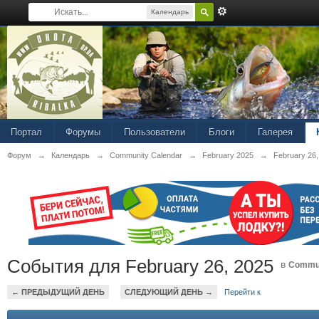
Календарь
Портал
Форумы
Пользователи
Блоги
Галерея
Форум
→
Календарь
→
Community Calendar
→
February 2025
→
February 26,
События для February 26, 2025
в
Commun
← ПРЕДЫДУЩИЙ ДЕНЬ
СЛЕДУЮЩИЙ ДЕНЬ →
Перейти к