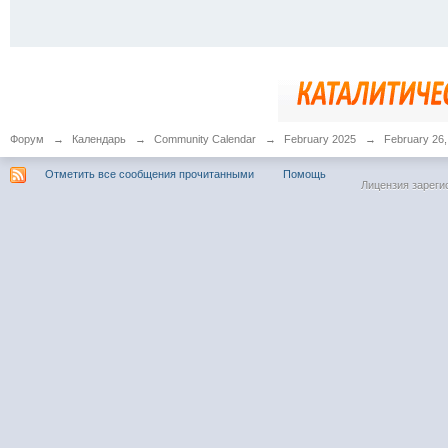
Форум
→
Календарь
→
Community Calendar
→
February 2025
→
February 26,
Отметить все сообщения прочитанными
Помощь
Лицензия зареги