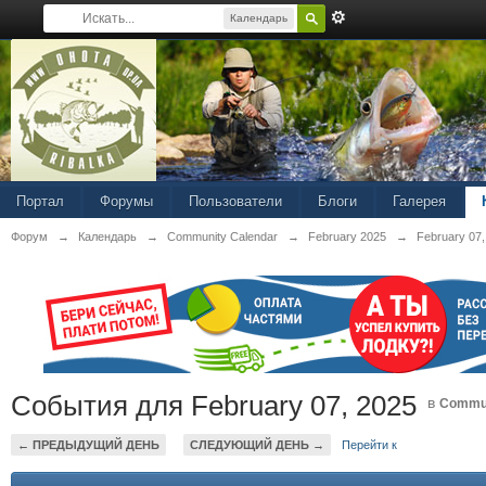
Календарь
Портал
Форумы
Пользователи
Блоги
Галерея
Форум
→
Календарь
→
Community Calendar
→
February 2025
→
February 07,
События для February 07, 2025
в
Commun
← ПРЕДЫДУЩИЙ ДЕНЬ
СЛЕДУЮЩИЙ ДЕНЬ →
Перейти к