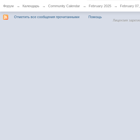
Форум
→
Календарь
→
Community Calendar
→
February 2025
→
February 07,
Отметить все сообщения прочитанными
Помощь
Лицензия зареги