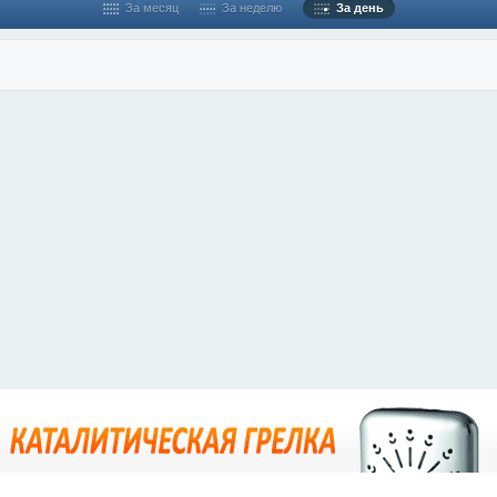
За месяц
За неделю
За день