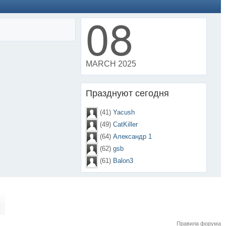
08
MARCH 2025
Празднуют сегодня
(41)
Yacush
(49)
CatKiller
(64)
Александр 1
(62)
gsb
(61)
Balon3
Правила форума