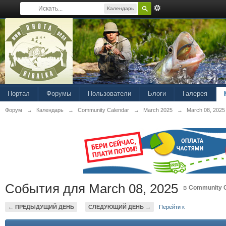
Календарь
Портал
Форумы
Пользователи
Блоги
Галерея
Форум
→
Календарь
→
Community Calendar
→
March 2025
→
March 08, 2025
События для March 08, 2025
в
Community C
← ПРЕДЫДУЩИЙ ДЕНЬ
СЛЕДУЮЩИЙ ДЕНЬ →
Перейти к