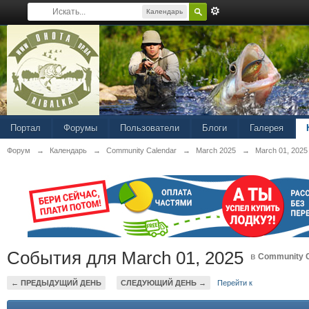
Календарь
Портал
Форумы
Пользователи
Блоги
Галерея
Форум
→
Календарь
→
Community Calendar
→
March 2025
→
March 01, 2025
События для March 01, 2025
в
Community C
← ПРЕДЫДУЩИЙ ДЕНЬ
СЛЕДУЮЩИЙ ДЕНЬ →
Перейти к