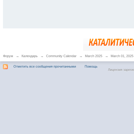
Форум
→
Календарь
→
Community Calendar
→
March 2025
→
March 01, 2025
Отметить все сообщения прочитанными
Помощь
Лицензия зареги