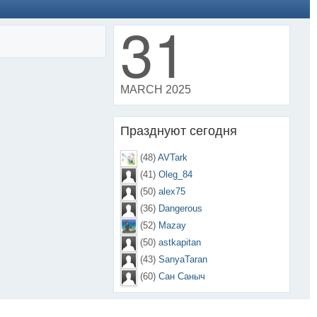
31
MARCH 2025
Празднуют сегодня
(48)
AVTark
(41)
Oleg_84
(50)
alex75
(36)
Dangerous
(52)
Mazay
(50)
astkapitan
(43)
SanyaTaran
(60)
Сан Саныч