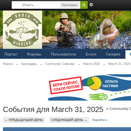
Календарь
Портал
Форумы
Пользователи
Блоги
Галерея
Форум
→
Календарь
→
Community Calendar
→
March 2025
→
March 31, 2025
События для March 31, 2025
в
Community C
← ПРЕДЫДУЩИЙ ДЕНЬ
СЛЕДУЮЩИЙ ДЕНЬ →
Перейти к