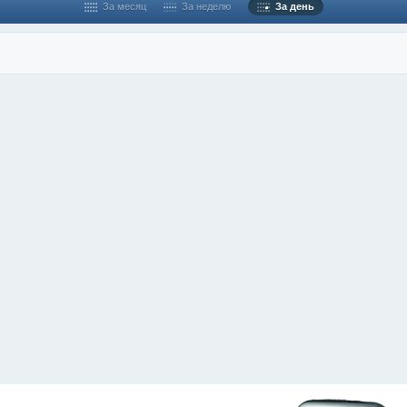
За месяц
За неделю
За день