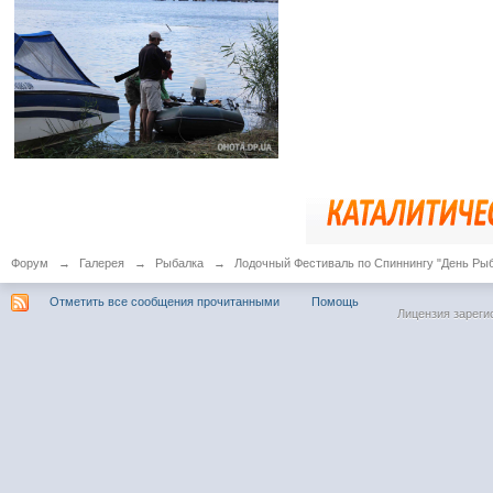
Форум
→
Галерея
→
Рыбалка
→
Лодочный Фестиваль по Спиннингу "День Ры
Отметить все сообщения прочитанными
Помощь
Лицензия зареги