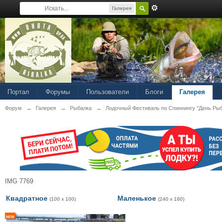
Галерея
Портал
Форумы
Пользователи
Блоги
Галерея
Форум
→
Галерея
→
Рыбалка
→
Лодочный Фестиваль по Спиннингу "День Ры
IMG 7769
Квадратное
Маленькое
(100 x 100)
(240 x 160)
new