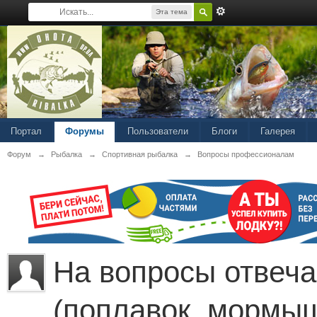
Эта тема
Портал
Форумы
Пользователи
Блоги
Галерея
Форум
→
Рыбалка
→
Спортивная рыбалка
→
Вопросы профессионалам
На вопросы отвеча
(поплавок, мормы