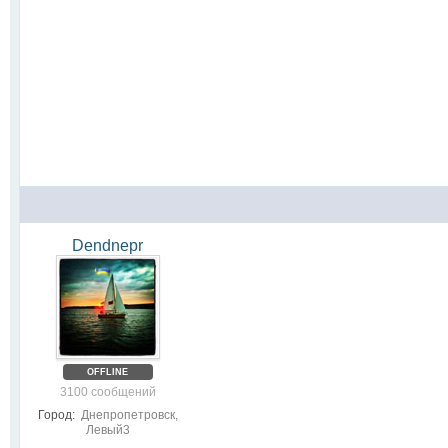
Dendnepr
OFFLINE
3100 сообщений
Город:
Днепропетровск,
Левый3