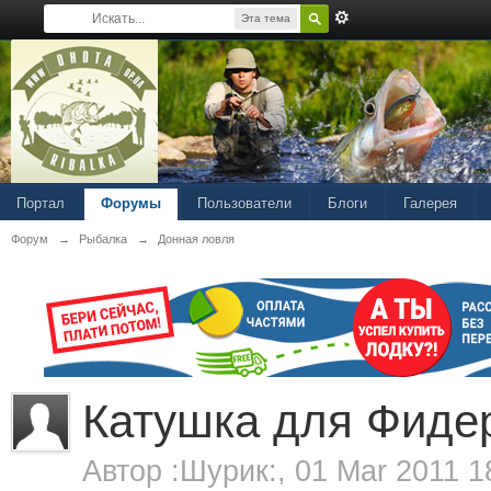
Эта тема
Портал
Форумы
Пользователи
Блоги
Галерея
Форум
→
Рыбалка
→
Донная ловля
Катушка для Фиде
Автор
:Шурик:
, 01 Mar 2011 1