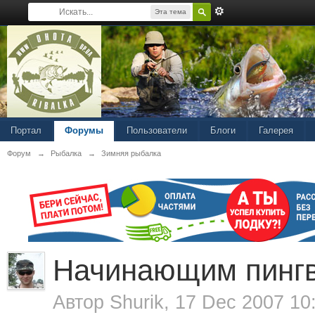
Эта тема
Портал
Форумы
Пользователи
Блоги
Галерея
Форум
→
Рыбалка
→
Зимняя рыбалка
Начинающим пинг
Автор
Shurik
, 17 Dec 2007 10