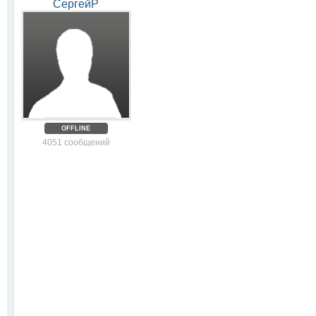
СергейР
OFFLINE
4051 сообщений