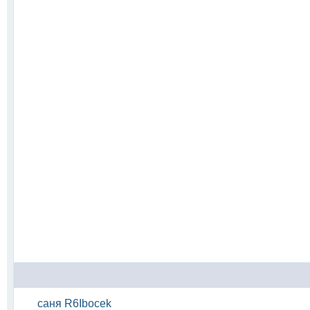
саня R6Ibocek