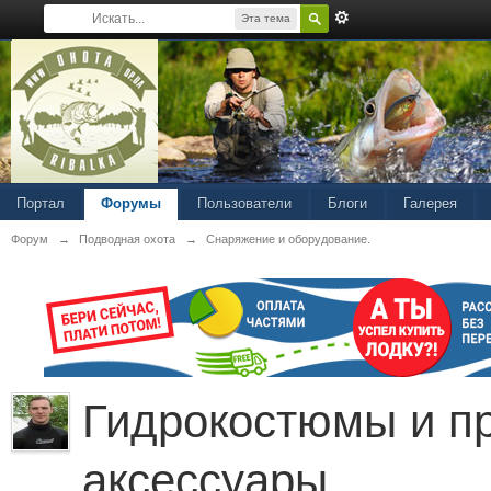
Эта тема
Портал
Форумы
Пользователи
Блоги
Галерея
Форум
→
Подводная охота
→
Снаряжение и оборудование.
Гидрокостюмы и п
аксессуары