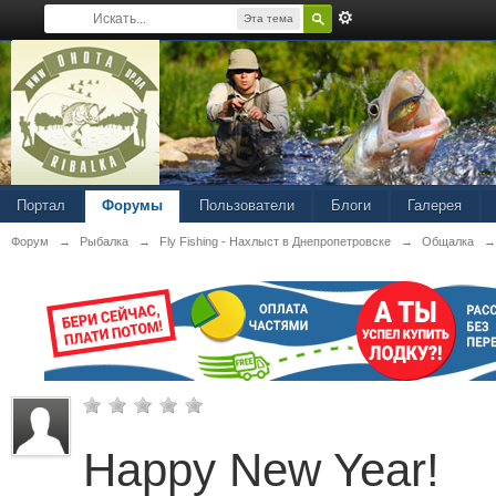
Эта тема
Портал
Форумы
Пользователи
Блоги
Галерея
Форум
→
Рыбалка
→
Fly Fishing - Нахлыст в Днепропетровске
→
Общалка
→
Happy New Year!