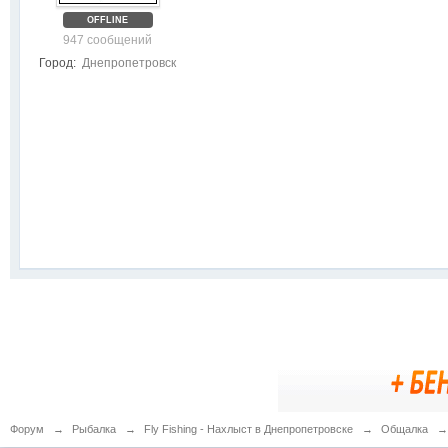
OFFLINE
947 сообщений
Город:
Днепропетровск
Форум
→
Рыбалка
→
Fly Fishing - Нахлыст в Днепропетровске
→
Общалка
→