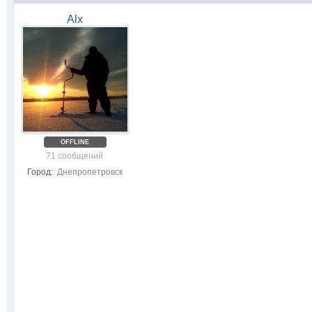
Alx
OFFLINE
71 сообщений
Город:
Днепропетровск