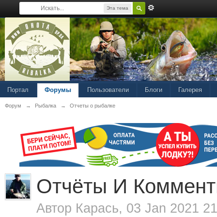
Эта тема
Портал
Форумы
Пользователи
Блоги
Галерея
Форум
→
Рыбалка
→
Отчеты о рыбалке
Отчёты И Коммент
Автор
Карась
, 03 Jan 2021 2