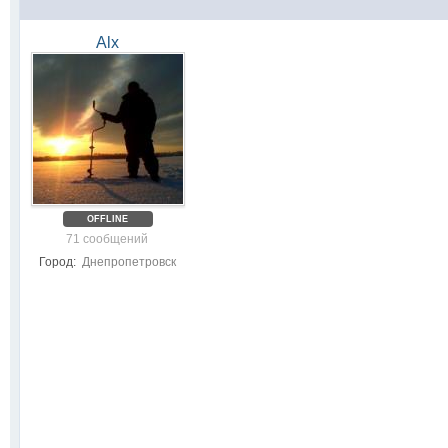
Alx
OFFLINE
71 сообщений
Город:
Днепропетровск