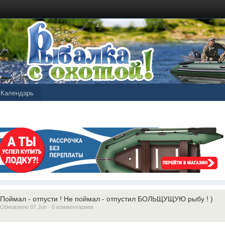
Календарь
Поймал - отпусти ! Не поймал - отпустил БОЛЬЩУЩУЮ рыбу ! )
Обновлено 07 Jun · 0 комментариев