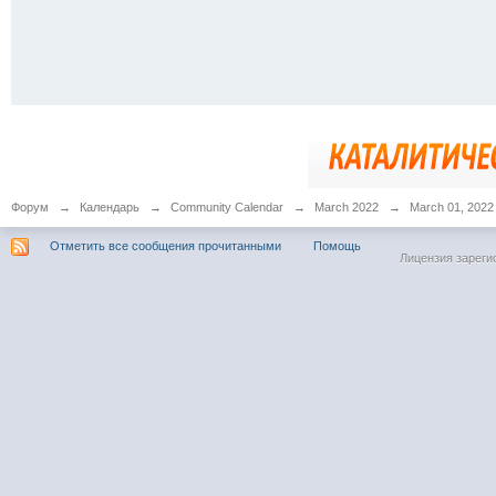
Форум
→
Календарь
→
Community Calendar
→
March 2022
→
March 01, 2022
Отметить все сообщения прочитанными
Помощь
Лицензия зареги