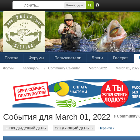
Календарь
Портал
Форумы
Пользователи
Блоги
Галерея
Форум
→
Календарь
→
Community Calendar
→
March 2022
→
March 01, 2022
События для March 01, 2022
в
Community C
← ПРЕДЫДУЩИЙ ДЕНЬ
СЛЕДУЮЩИЙ ДЕНЬ →
Перейти к