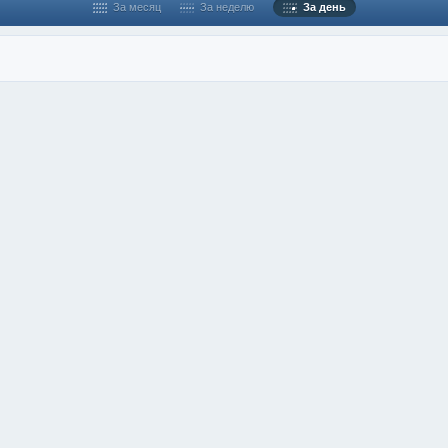
За месяц
За неделю
За день