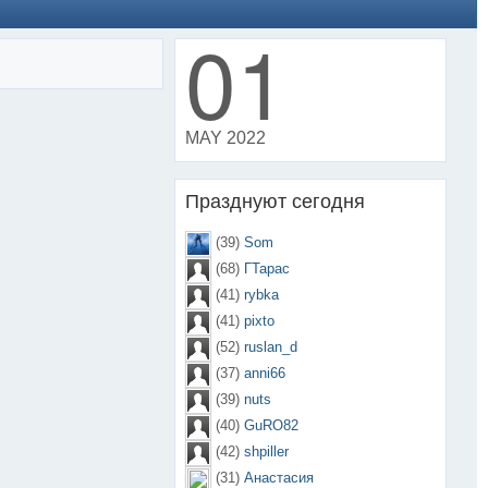
01
MAY 2022
Празднуют сегодня
(39)
Som
(68)
ГТарас
(41)
rybka
(41)
pixto
(52)
ruslan_d
(37)
anni66
(39)
nuts
(40)
GuRO82
(42)
shpiller
(31)
Анастасия