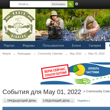
Календарь
Портал
Форумы
Пользователи
Блоги
Галерея
Форум
→
Календарь
→
Community Calendar
→
May 2022
→
May 01, 2022
События для May 01, 2022
в
Community Cale
← ПРЕДЫДУЩИЙ ДЕНЬ
СЛЕДУЮЩИЙ ДЕНЬ →
Перейти к