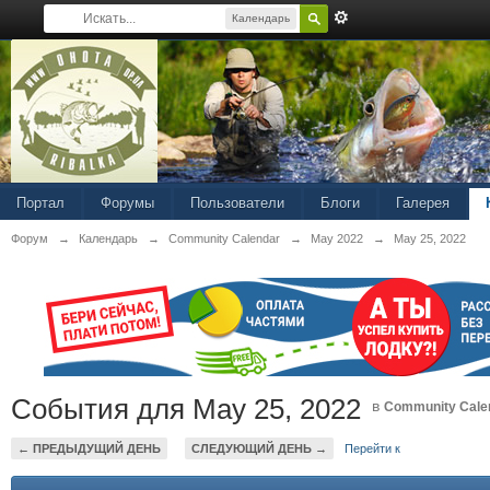
Календарь
Портал
Форумы
Пользователи
Блоги
Галерея
Форум
→
Календарь
→
Community Calendar
→
May 2022
→
May 25, 2022
События для May 25, 2022
в
Community Cale
← ПРЕДЫДУЩИЙ ДЕНЬ
СЛЕДУЮЩИЙ ДЕНЬ →
Перейти к