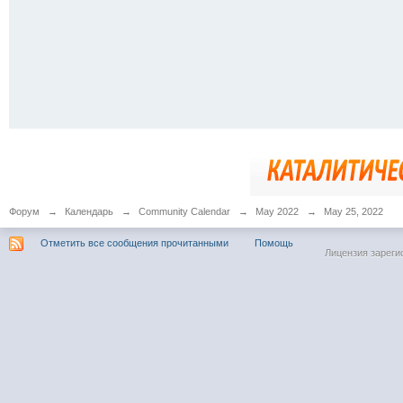
Форум
→
Календарь
→
Community Calendar
→
May 2022
→
May 25, 2022
Отметить все сообщения прочитанными
Помощь
Лицензия зареги