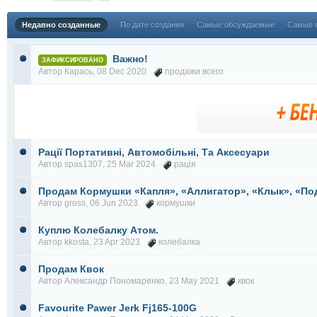
Недавно созданные
По дате создания
Самые обсуждаемые
Самые 
Важно!
ЗАФИКСИРОВАНО
Автор
Карась
, 08 Dec 2020
продажи всего
Рації Портативні, Автомобільні, Та Аксесуари
Автор
spas1307
, 25 Mar 2024
рація
Продам Кормушки «Капля», «Аллигатор», «Клык», «По
Автор
gross
, 06 Jun 2023
кормушки
Куплю Колебалку Атом.
Автор
kkosta
, 23 Apr 2023
колебалка
Продам Квок
Автор
Александр Пономаренко
, 23 May 2021
квок
Favourite Pawer Jerk Fj165-100G