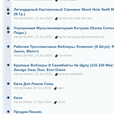
Легендарный Кастинговый Спиннинг Black Hole Swift Mc
28 Гр.)
Автор
denfish
, 23 Jan 2020
black hole swift
,
кастинг
Улучшенная Мультипликаторная Катушка Okuma Cerros 
Подш.)
Автор
denfish
, 23 Jan 2020
мульт катушка
,
мультипликатор
Рабочие Троллинговые Воблеры. Комплект (6 Штук): Ra
Jaxon, Mann's
Автор
denfish
, 24 Jan 2020
троллинг
Крупные Воблеры И Свимбейты На Щуку (115-150 Мм): 
Savage Gear, Duo, Ever Green
Автор
denfish
, 25 Jan 2020
воблер свимбейт
Квок Для Ловли Сома
Автор
Ромик
, 30 Nov 2019
квок
Квок
Автор
Ромик
, 22 Sep 2019
2019
Продам Пешню.