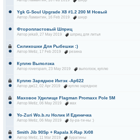
Автор
Ламантин
, 16 Feb 2019
шнур
Ygk G-Soul Upgrade X8 #1.2 200 М Новый
Автор
Ламантин
, 16 Feb 2019
шнур
Фторопластовый Шприц
Автор
jeka9
, 27 May 2019
шприц для литья
Силикошки Для Рыбешки :)
Автор
Metiz
, 17 Feb 2019
резина
Куплю Выползка
Автор
roverspam
, 23 May 2019
выползок
,
куплю
Куплю Зарядное Интэк -Ар622
Автор
дм12
, 02 Apr 2019
куплю зарядное
Маховое Удилище Flagman Promaxx Pole 5М
Автор
Metiz
, 06 May 2019
мах
Yo-Zuri Wo.b.ru Нолик И Единичка
Автор
Metiz
, 06 May 2019
бу-ра-ти-ны :)
Smith Jib 90Sp + Rapala X-Rap Xr08
Автор
Metiz
, 11 Mar 2019
буратины