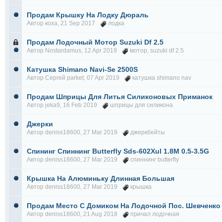
Продам Крышку На Лодку Дюраль
Автор
коха
, 21 Sep 2017
лодка
Продам Лодочный Мотор Suzuki Df 2.5
Автор
Nostardamus
, 12 Apr 2019
мотор
,
suzuki df 2.5
Катушка Shimano Navi-Se 2500S
Автор
Сергей parket
, 07 Apr 2019
катушка shimano nav
Продам Шприцы Для Литья Силиконовых Приманок
Автор
jeka9
, 16 Feb 2019
шприцы для силикона
Джерки
Автор
deniss18600
, 27 Mar 2019
джеркбейты
Спининг Спиннинг Butterfly Sds-602Xul 1.8M 0.5-3.5G
Автор
deniss18600
, 27 Mar 2019
спиннинг butterfly
Крышка На Алюминьку Длинная Большая
Автор
deniss18600
, 27 Mar 2019
крышка
Продам Место С Домиком На Лодочной Пос. Шевченко
Автор
deniss18600
, 21 Aug 2018
причал лодочная