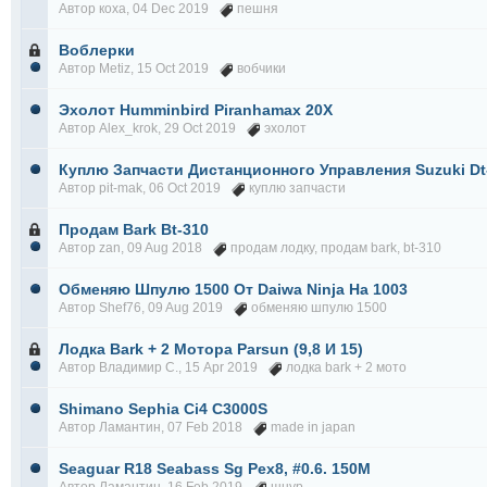
Автор
коха
, 04 Dec 2019
пешня
Воблерки
Автор
Metiz
, 15 Oct 2019
вобчики
Эхолот Humminbird Piranhamax 20Х
Автор
Alex_krok
, 29 Oct 2019
эхолот
Куплю Запчасти Дистанционного Управления Suzuki Dt
Автор
pit-mak
, 06 Oct 2019
куплю запчасти
Продам Bark Bt-310
Автор
zan
, 09 Aug 2018
продам лодку
,
продам bark
,
bt-310
Обменяю Шпулю 1500 От Daiwa Ninja На 1003
Автор
Shef76
, 09 Aug 2019
обменяю шпулю 1500
Лодка Bark + 2 Мотора Parsun (9,8 И 15)
Автор
Владимир С.
, 15 Apr 2019
лодка bark + 2 мото
Shimano Sephia Ci4 C3000S
Автор
Ламантин
, 07 Feb 2018
made in japan
Seaguar R18 Seabass Sg Pex8, #0.6. 150М