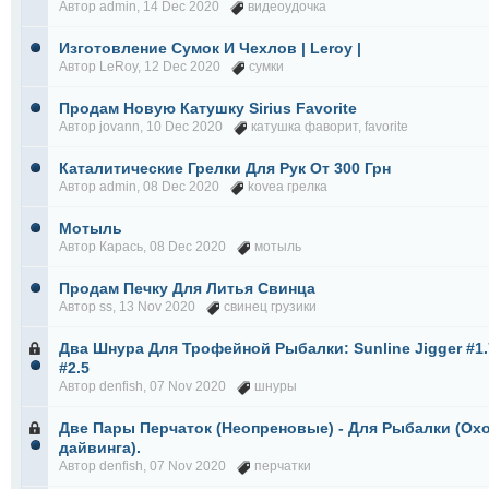
Автор
admin
, 14 Dec 2020
видеоудочка
Изготовление Сумок И Чехлов | Leroy |
Автор
LeRoy
, 12 Dec 2020
сумки
Продам Новую Катушку Sirius Favorite
Автор
jovann
, 10 Dec 2020
катушка фаворит
,
favorite
Каталитические Грелки Для Рук От 300 Грн
Автор
admin
, 08 Dec 2020
kovea грелка
Мотыль
Автор
Карась
, 08 Dec 2020
мотыль
Продам Печку Для Литья Свинца
Автор
ss
, 13 Nov 2020
свинец грузики
Два Шнура Для Трофейной Рыбалки: Sunline Jigger #1.
#2.5
Автор
denfish
, 07 Nov 2020
шнуры
Две Пары Перчаток (Неопреновые) - Для Рыбалки (Ох
дайвинга).
Автор
denfish
, 07 Nov 2020
перчатки