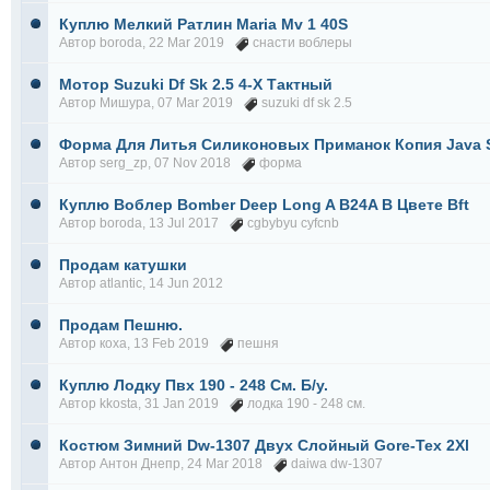
Куплю Мелкий Ратлин Maria Mv 1 40S
Автор
boroda
, 22 Mar 2019
снасти воблеры
Мотор Suzuki Df Sk 2.5 4-Х Тактный
Автор
Мишура
, 07 Mar 2019
suzuki df sk 2.5
Форма Для Литья Силиконовых Приманок Копия Java S
Автор
serg_zp
, 07 Nov 2018
форма
Куплю Воблер Bomber Deep Long A B24A В Цвете Bft
Автор
boroda
, 13 Jul 2017
cgbybyu cyfcnb
Продам катушки
Автор
atlantic
, 14 Jun 2012
Продам Пешню.
Автор
коха
, 13 Feb 2019
пешня
Куплю Лодку Пвх 190 - 248 См. Б/у.
Автор
kkosta
, 31 Jan 2019
лодка 190 - 248 см.
Костюм Зимний Dw-1307 Двух Слойный Gore-Tex 2Xl
Автор
Антон Днепр
, 24 Mar 2018
daiwa dw-1307