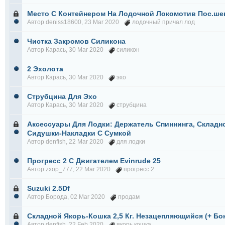
Место С Контейнером На Лодочной Локомотив Пос.ше
Автор
deniss18600
, 23 Mar 2020
лодочный причал лод
Чистка Закромов Силикона
Автор
Карась
, 30 Mar 2020
силикон
2 Эхолота
Автор
Карась
, 30 Mar 2020
эхо
Струбцина Для Эхо
Автор
Карась
, 30 Mar 2020
струбцина
Аксессуары Для Лодки: Держатель Спиннинга, Складно
Сидушки-Накладки С Сумкой
Автор
denfish
, 22 Mar 2020
для лодки
Прогресс 2 С Двигателем Evinrude 25
Автор
zxop_777
, 22 Mar 2020
прогресс 2
Suzuki 2.5Df
Автор
Борода
, 02 Mar 2020
продам
Складной Якорь-Кошка 2,5 Кг. Незацепляющийся (+ Бо
Автор
denfish
, 22 Feb 2020
якорь кошка