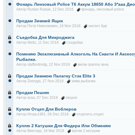
Фонарь Линзовый Police T6 Аккум 18650 Або 3*ааа Дио
Автор
Ryslan Rubak
, 12 Dec 2016
фонарь
,
линзовый police
Продам Зимний Ящик
Автор
Петр Николаевич
, 18 Nov 2018
эхолот бур
Съедобка Для Микроджига
Автор
Metiz
, 11 Dec 2018
съедобка
Поменяю Эксклюзивный Алкоголь На Снасти И Аксесс
Рыбалки.
Автор
staffordrodg
, 22 Nov 2018
виски граппа чача
Продам Зимнюю Палатку Стэк Elite 3
Автор
Zveryga
, 27 Nov 2018
зима рыбалка
Продам Пешню
Автор
коха
, 07 Dec 2018
пешня
Куплю Отцеп Для Воблеров
Автор
Игорь1981
, 06 Dec 2018
отцепить отцеп
Куплю 2 Катушки Для Фидера Или Обменяю
Автор
Викторр
, 18 Mar 2018
куплю 2 катушки