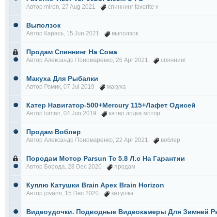
Автор
miron
, 27 Aug 2021
спиннинг favorite v
Выползок
Автор
Карась
, 15 Jun 2021
выползок
Продам Спиннинг На Сома
Автор
Александр Пономаренко
, 26 Apr 2021
спиннинг
Макуха Для Рыбалки
Автор
Ромик
, 07 Jul 2019
макуха
Катер Навигатор-500+Mercury 115+Лафет Одисей
Автор
tuman
, 04 Jun 2019
катер лодка мотор
Продам Воблер
Автор
Александр Пономаренко
, 22 Apr 2021
воблер
Породам Мотор Parsun Tc 5.8 Л.с На Гарантии
Автор
Борода
, 28 Dec 2020
продам
Куплю Катушки Brain Apex Brain Horizon
Автор
jovann
, 15 Dec 2020
катушка
Видеоудочки. Подводные Видеокамеры Для Зимней Р