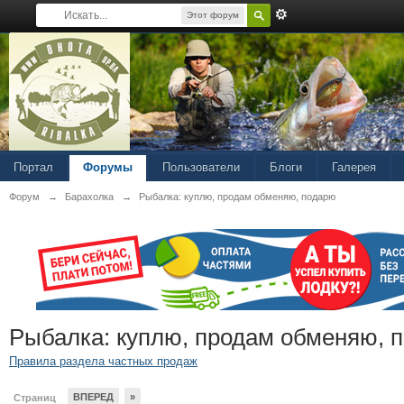
Этот форум
Портал
Форумы
Пользователи
Блоги
Галерея
Форум
→
Барахолка
→
Рыбалка: куплю, продам обменяю, подарю
Рыбалка: куплю, продам обменяю, 
Правила раздела частных продаж
ВПЕРЕД
»
Страниц