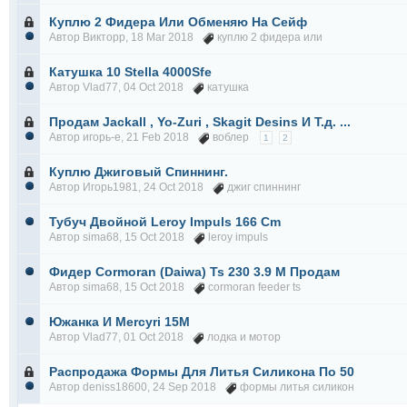
Куплю 2 Фидера Или Обменяю На Сейф
Автор
Викторр
, 18 Mar 2018
куплю 2 фидера или
Катушка 10 Stella 4000Sfe
Автор
Vlad77
, 04 Oct 2018
катушка
Продам Jackall , Yo-Zuri , Skagit Desins И Т.д. ...
Автор
игорь-е
, 21 Feb 2018
воблер
1
2
Куплю Джиговый Спиннинг.
Автор
Игорь1981
, 24 Oct 2018
джиг спиннинг
Тубуч Двойной Leroy Impuls 166 Cm
Автор
sima68
, 15 Oct 2018
leroy impuls
Фидер Cormoran (Daiwa) Ts 230 3.9 М Продам
Автор
sima68
, 15 Oct 2018
cormoran feeder ts
Южанка И Mercyri 15M
Автор
Vlad77
, 01 Oct 2018
лодка и мотор
Распродажа Формы Для Литья Силикона По 50
Автор
deniss18600
, 24 Sep 2018
формы литья силикон