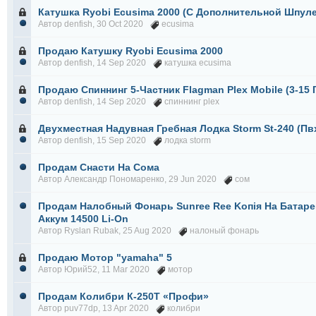
Катушка Ryobi Ecusima 2000 (С Дополнительной Шпул
Автор
denfish
, 30 Oct 2020
ecusima
Продаю Катушку Ryobi Ecusima 2000
Автор
denfish
, 14 Sep 2020
катушка ecusima
Продаю Спиннинг 5-Частник Flagman Plex Mobile (3-15 Гр
Автор
denfish
, 14 Sep 2020
спиннинг plex
Двухместная Надувная Гребная Лодка Storm St-240 (Пв
Автор
denfish
, 15 Sep 2020
лодка storm
Продам Снасти На Сома
Автор
Александр Пономаренко
, 29 Jun 2020
сом
Продам Налобный Фонарь Sunree Ree Koпiя На Батарей
Аккум 14500 Li-On
Автор
Ryslan Rubak
, 25 Aug 2020
налоный фонарь
Продаю Мотор "yamaha" 5
Автор
Юрий52
, 11 Mar 2020
мотор
Продам Колибри К-250Т «Профи»
Автор
puv77dp
, 13 Apr 2020
колибри