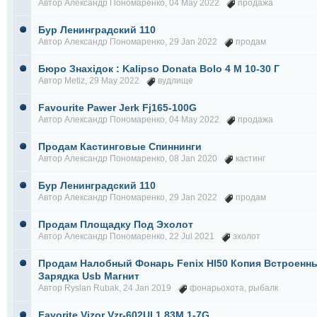
Автор
Александр Пономаренко
, 04 May 2022
продажа
Бур Ленинградский 110
Автор
Александр Пономаренко
, 29 Jan 2022
продам
Бюро Знахідок : Kalipso Donata Bolo 4 М 10-30 Г
Автор
Metiz
, 29 May 2022
вудлище
Favourite Pawer Jerk Fj165-100G
Автор
Александр Пономаренко
, 04 May 2022
продажа
Продам Кастинговые Спиннинги
Автор
Александр Пономаренко
, 08 Jan 2020
кастинг
Бур Ленинградский 110
Автор
Александр Пономаренко
, 29 Jan 2022
продам
Продам Площадку Под Эхолот
Автор
Александр Пономаренко
, 22 Jul 2021
эхолот
Продам Налобный Фонарь Fenix Hl50 Копия Встроенн
Зарядка Usb Магнит
Автор
Ryslan Rubak
, 24 Jan 2019
фонарьохота
,
рыбалк
Favorite Vizor Vzr-602Ul 1.83M 1-7G