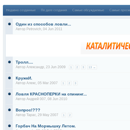
Недавно созданные
По дате создания
Самые обсуждаемые
Самые просм
Один из способов ловли...
Автор
Petrovich
, 04 Jun 2011
Тролл....
Автор
Александр
, 23 Jun 2009
1
2
3
13 →
КружкИ.
Автор
Алекс
, 05 Mar 2007
1
2
3
Ловля КРАСНОПЕРКИ на спининг...
Автор
Андрей 007
, 08 Jun 2010
Вопрос!???
Автор
Тарас
, 29 May 2007
1
2
Горбач На Мормышку Летом.