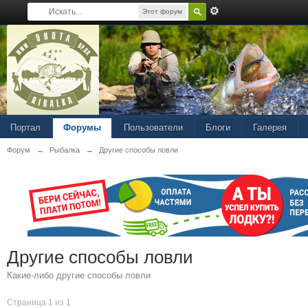
Этот форум
Портал
Форумы
Пользователи
Блоги
Галерея
Форум
→
Рыбалка
→
Другие способы ловли
Другие способы ловли
Какие-либо другие способы ловли
Страница 1 из 1