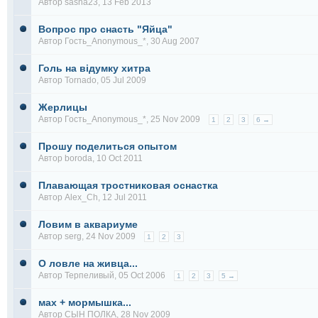
Автор
sasha23
, 13 Feb 2013
Вопрос про снасть "Яйца"
Автор Гость_Anonymous_*, 30 Aug 2007
Голь на відумку хитра
Автор
Tornado
, 05 Jul 2009
Жерлицы
Автор Гость_Anonymous_*, 25 Nov 2009
1
2
3
6 →
Прошу поделиться опытом
Автор
boroda
, 10 Oct 2011
Плавающая тростниковая оснастка
Автор
Alex_Ch
, 12 Jul 2011
Ловим в аквариуме
Автор
serg
, 24 Nov 2009
1
2
3
О ловле на живца...
Автор
Терпеливый
, 05 Oct 2006
1
2
3
5 →
мах + мормышка...
Автор
СЫН ПОЛКА
, 28 Nov 2009