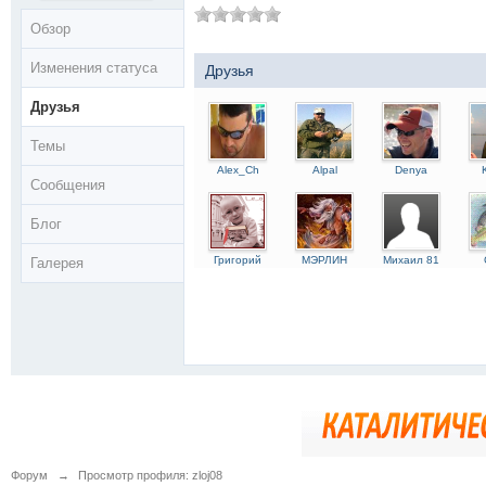
Обзор
Изменения статуса
Друзья
Друзья
Темы
Alex_Ch
Alpal
Denya
Сообщения
Блог
Григорий
МЭРЛИН
Михаил 81
Галерея
Форум
→
Просмотр профиля: zloj08