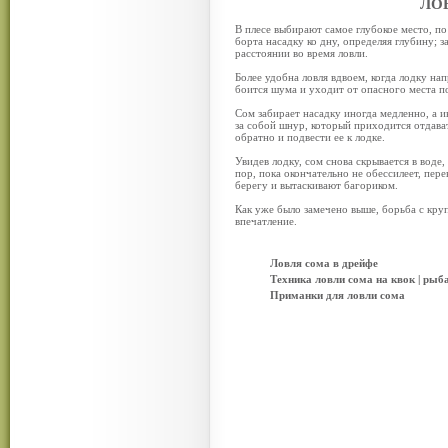
ЛО
В плесе выбирают самое глубокое место, по
борта насадку ко дну, определяя глубину; 
расстоянии во время ловли.
Более удобна ловля вдвоем, когда лодку на
боится шума и уходит от опасного места п
Сом забирает насадку иногда медленно, а ин
за собой шнур, который приходится отдават
обратно и подвести ее к лодке.
Увидев лодку, сом снова скрывается в воде
пор, пока окончательно не обессилеет, пе
берегу и вытаскивают багориком.
Как уже было замечено выше, борьба с кру
впечатление.
Ловля сома в дрейфе
Техника ловли сома на квок | рыба
Приманки для ловли сома