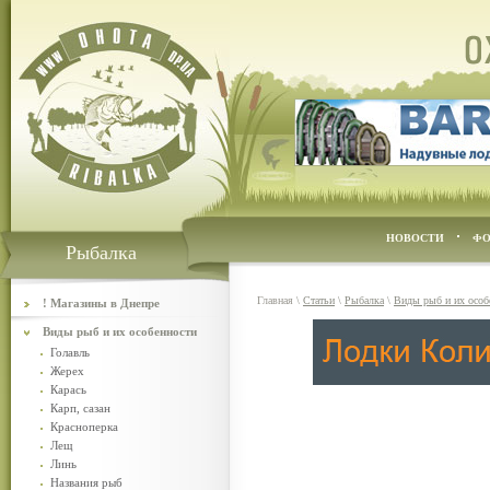
НОВОСТИ
ФО
Рыбалка
Главная
\
Статьи
\
Рыбалка
\
Виды рыб и их особ
! Магазины в Днепре
Виды рыб и их особенности
Голавль
Жерех
Карась
Карп, сазан
Красноперка
Лещ
Линь
Названия рыб