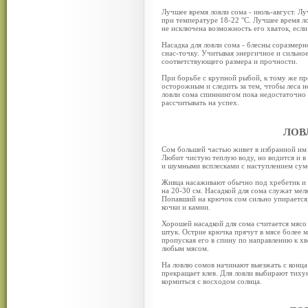
Лучшее время ловли сома - июль-август. Лу
при температуре 18-22 °С. Лучшее время ло
не исключена возможность его хваток, если
Насадка для ловли сома - блесны соразмер
снас-точку. Учитывая энергичное и сильно
соответствующего размера и прочности.
При борьбе с крупной рыбой, к тому же п
осторожным и следить за тем, чтобы леса н
ловли сома спиннингом пока недостаточно 
рассчитывать на успех.
ЛОВ
Сом большей частью живет в избранной им 
Любит чистую теплую воду, но водится и в
и шумными всплесками с наступлением сум
Живца насаживают обычно под хребетик и п
на 20-30 см. Насадкой для сома служат мел
Попавший на крючок сом сильно упирается, 
кочки и камни.
Хорошей насадкой для сома считается мясо
штук. Острие крючка прячут в мясе более 
пропуская его в спину по направлению к х
любым мясом.
На ловлю сомов начинают выезжать с конца м
прекращает клев. Для ловли выбирают тиху
кормиться с восходом солнца.