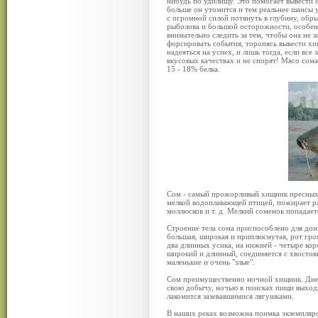
нибудь по удилищу. Это помогает вывести 
больше он утомится и тем реальнее шансы 
с огромной силой потянуть в глубину, обр
рыболова и большой осторожности, особенн
внимательно следить за тем, чтобы она не з
форсировать события, торопясь вывести хи
надеяться на успех, и лишь тогда, если все
вкусовых качествах и не спорят! Мясо сома
15 - 18% белка.
Сом - самый прожорливый хищник пресных в
мелкой водоплавающей птицей, пожирает р
моллюсков и т. д. Мелкий соменок попадает
Строение тела сома приспособлено для донн
большая, широкая и приплюснутая, рот гр
два длинных усика, на нижней - четыре кор
широкий и длинный, соединяется с хвостовы
маленькие и очень "злые".
Сом преимущественно ночной хищник. Днем 
свою добычу, ночью в поисках пищи выходит
лакомится зазевавшимися лягушками.
В наших реках возможна поимка экземпляро