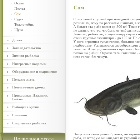
Окунь
Сом
Плотва
Сом
Судак
Сом - самый крупный пресноводный хищник.
речных ям, кому по рассказам и книгам, а 
Толстолобик
А бывает эта рыба весом до 300 кг! Такие 
Щука
не слышно что-то, чтобы кому-нибудь из ры
Конечно, рыболовы, специализирующиеся на
очень крупные экземпляры - до 100 кг. По 
Донка
У него огромная тупая голова, большая пас
подбородке. Усы являются своеобразными 
Законодательство
темноте. И что удивительно - при таких бо
похож на рыбий. Окраска тела изменчива -
Зимняя рыбалка
него голое, без чешуи.
Интересные водоемы
Оборудование и снаряжение
Полезно знать
Поплавочная удочка
Прикормки. Наживки.
Бойлы.
Рыбацкая кухня
Спиннинг
Спортивная рыбалка
Пища сома самая разнообразная, он кормит
Подводная охота
рыба, на которую он нападает из укрытий и