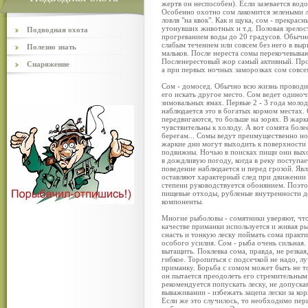
жертв он неспособен). Если зазевается водо
Особенно охотно сом лакомится зелеными л
ловля "на квок". Как и щука, сом - прекра
утонувших животных и т.д. Половая зрелост
Подводная охота
прогреванием воды до 20 градусов. Обычно
слабым течением или совсем без него в вы
Полезно знать
мальков. После нереста сомы перекочевываю
Посленерестовый жор самый активный. Прод
Снаряжение
а при первых ночных заморозках сом совсе
Сом - домосед. Обычно всю жизнь проводит
его искать другое место. Сом ведет одино
зимовальных ямах. Первые 2 - 3 года моло
наблюдается это в богатых кормом местах.
передвигаются, то больше на зорях. В жар
чувствительны к холоду. А вот сомята боле
берегам... Сомы ведут преимущественно ноч
жаркие дни могут выходить к поверхности 
подвижны. Ночью в поисках пищи они выхо
в дождливую погоду, когда в реку поступае
поведение наблюдается и перед грозой. Яв
оставляют характерный след при движении в
степени руководствуется обонянием. Поэто
пищевые отходы, рубленые внутренности д
компоненты.
Многие рыболовы - сомятники уверяют, что
качестве приманки используется и живая ры
снасть и тонкую леску поймать сома практ
особого усилия. Сом - рыба очень сильная. 
вытащить. Поклевка сома, правда, не резкая
гибкое. Торопиться с подсечкой не надо, лу
приманку. Борьба с сомом может быть не то
он пытается преодолеть его стремительным
рекомендуется попускать леску, не допуск
вываживании - избежать зацепа лески за ко
Если же это случилось, то необходимо пер