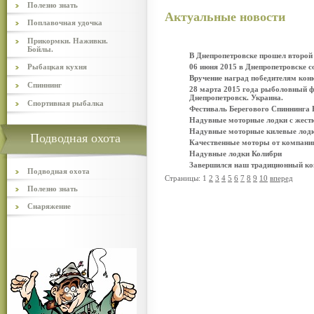
Полезно знать
Актуальные новости
Поплавочная удочка
Прикормки. Наживки.
Бойлы.
В Днепропетровске прошел второй
Рыбацкая кухня
06 июня 2015 в Днепропетровске с
Вручение наград победителям кон
Спиннинг
28 марта 2015 года рыболовный ф
Днепропетровск. Украина.
Спортивная рыбалка
Фестиваль Берегового Спиннинга 
Надувные моторные лодки с жест
Надувные моторные килевые лодк
Подводная охота
Качественные моторы от компании
Надувные лодки Колибри
Завершился наш традиционный кон
Подводная охота
Страницы: 1
2
3
4
5
6
7
8
9
10
вперед
Полезно знать
Снаряжение