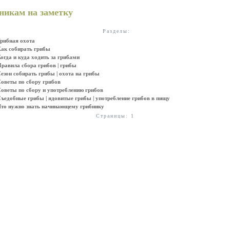
никам на заметку
Разделы:
рибная охота
ак собирать грибы
огда и куда ходить за грибами
равила сбора грибов | грибы
езон собирать грибы | охота на грибы
оветы по сбору грибов
оветы по сбору и употреблению грибов
ъедобные грибы | ядовитые грибы | употреблениe грибов в пищу
то нужно знать начинающему грибнику
Страницы: 1