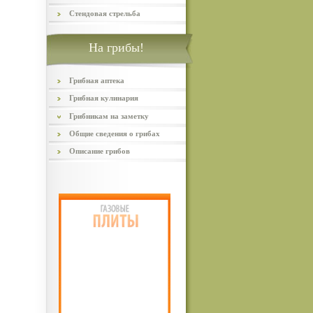
Стендовая стрельба
На грибы!
Грибная аптека
Грибная кулинария
Грибникам на заметку
Общие сведения о грибах
Описание грибов