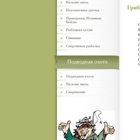
Полезно знать
Гриб
Поплавочная удочка
Прикормки. Наживки.
Бойлы.
Г
Рыбацкая кухня
К
К
Спиннинг
П
С
Спортивная рыбалка
С
С
С
Подводная охота
Ч
Подводная охота
Полезно знать
Снаряжение