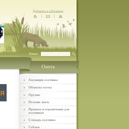
Добавить в избранное
Поиск:
Охота
Амуниция охотника
Объекты охоты
Оружие
Полезно знать
Правила и ограничения для
охотников
Словарь охотника
Собаки