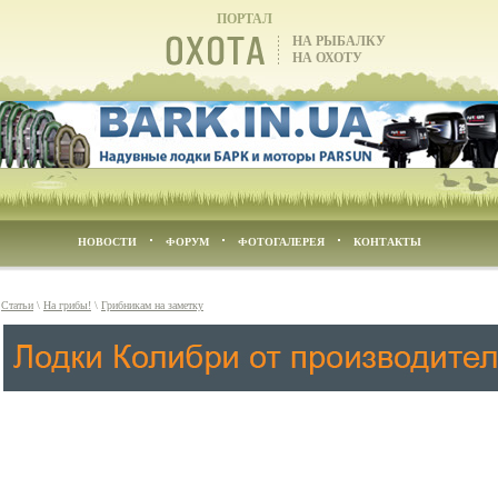
ПОРТАЛ
НА РЫБАЛКУ
НА ОХОТУ
НОВОСТИ
ФОРУМ
ФОТОГАЛЕРЕЯ
КОНТАКТЫ
\
Статьи
\
На грибы!
\
Грибникам на заметку