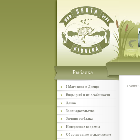
Рыбалка
Главная
! Магазины в Днепре
Виды рыб и их особенности
Донка
Законодательство
Зимняя рыбалка
Интересные водоемы
Оборудование и снаряжение