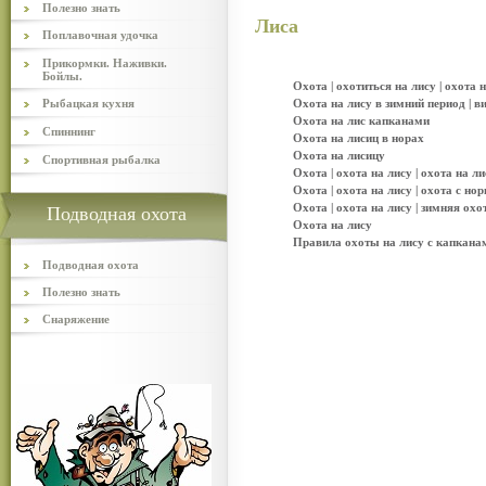
Полезно знать
Лиса
Поплавочная удочка
Прикормки. Наживки.
Бойлы.
Охота | охотиться на лису | охота 
Рыбацкая кухня
Охота на лису в зимний период | в
Охота на лис капканами
Спиннинг
Охота на лисиц в норах
Охота на лисицу
Спортивная рыбалка
Охота | охота на лису | охота на л
Охота | охота на лису | охота с н
Охота | охота на лису | зимняя охо
Подводная охота
Охота на лису
Правила охоты на лису с капканами
Подводная охота
Полезно знать
Снаряжение