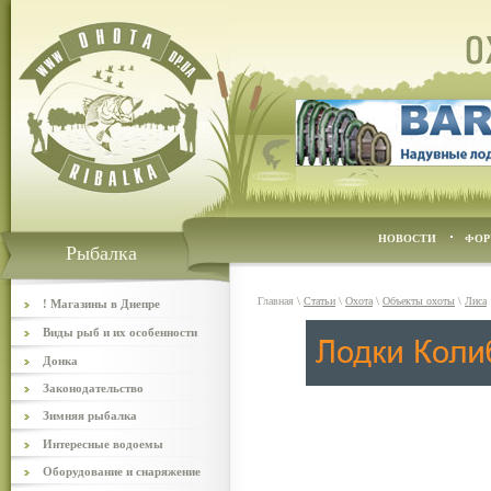
НОВОСТИ
ФОР
Рыбалка
Главная
\
Статьи
\
Охота
\
Объекты охоты
\
Лиса
! Магазины в Днепре
Виды рыб и их особенности
Донка
Законодательство
Зимняя рыбалка
Интересные водоемы
Оборудование и снаряжение