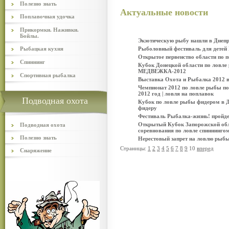
Полезно знать
Актуальные новости
Поплавочная удочка
Прикормки. Наживки.
Бойлы.
Экзотическую рыбу нашли в Днепр
Рыбацкая кухня
Рыболовный фестиваль для детей 
Открытое первенство области по п
Спиннинг
Кубок Донецкой области по ловле
МЕДВЕЖКА-2012
Спортивная рыбалка
Выставка Охота и Рыбалка 2012 в 
Чемпионат 2012 по ловле рыбы по
2012 год | ловля на поплавок
Подводная охота
Кубок по ловле рыбы фидером в Дн
фидеру
Фестиваль Рыбалка-жизнь! пройдет
Открытый Кубок Запорожской облас
Подводная охота
соревнования по ловле спиннинго
Полезно знать
Нерестовый запрет на ловлю рыбы
Страницы:
1
2
3
4
5
6
7
8
9
10
вперед
Снаряжение