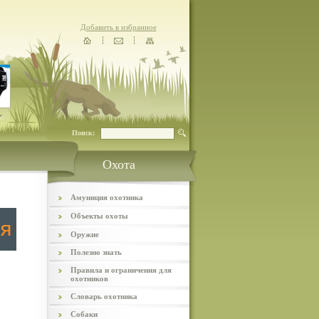
Добавить в избранное
Поиск:
Охота
Амуниция охотника
Объекты охоты
Оружие
Полезно знать
Правила и ограничения для
охотников
Словарь охотника
Собаки