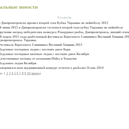
альные новости
Разделы:
 Днепропетровске прошел второй этап Кубка Украины по пейнтболу 2015
6 июня 2015 в Днепропетровске состоится второй этап кубка Украины по пейнтболу
ручение наград победителям конкурса Рекордные рыбы, Днепропетровск, зимний сезон
8 марта 2015 года рыболовный фестиваль Берегового Спиннинга Весенний Хищник 201
непропетровск. Украина.
естиваль Берегового Спиннинга Весенний Хищник 2015
адувные моторные лодки с жестким дном Барк
адувные моторные килевые лодки с жестким дном Колибри
ачественные моторы от компании Hidea и Yamarine
адувные лодки Колибри
авершился наш традиционный конкурс отчетов о рыбалке Осень-2014
ы: 1
2
3
4
5
6
7
8
9
10
вперед