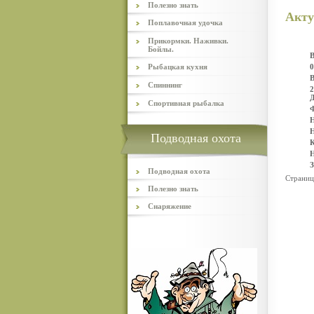
Полезно знать
Акту
Поплавочная удочка
Прикормки. Наживки.
Бойлы.
В
Рыбацкая кухня
0
В
Спиннинг
2
Д
Спортивная рыбалка
Ф
Н
Н
Подводная охота
К
Н
З
Подводная охота
Страниц
Полезно знать
Снаряжение