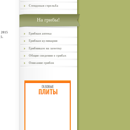
Стендовая стрельба
На грибы!
 2015
Грибная аптека
5.
Грибная кулинария
Грибникам на заметку
Общие сведения о грибах
Описание грибов