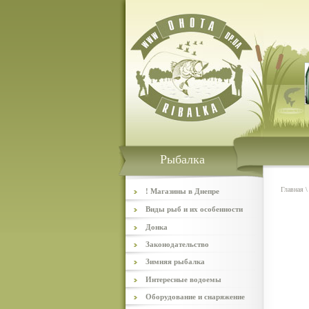
Рыбалка
Главная
! Магазины в Днепре
Виды рыб и их особенности
Донка
Законодательство
Зимняя рыбалка
Интересные водоемы
Оборудование и снаряжение