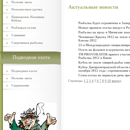
Полезно знать
Актуальные новости
Поплавочная удочка
Прикормки. Наживки.
Бойлы.
Рыбалка будет ограничена в Запо
Рыбацкая кухня
Новые правила охоты введут в Рос
Рыбалка на щуку в Мичигане зако
Спиннинг
Чемпионат Крыма 2012 по ловле х
Блесна-2012
Спортивная рыбалка
23-я Международная специализи
Охота на фазанов и куропаток начн
TM PROVOKATOR примет участие в
Подводная охота
Рыбалка 2012 в Киеве
Кубок по ловле хищной рыбы спи
Кубок Днепропетровской области 
октября 2012 года | соревнования 
Подводная охота
Сезон охоты на пернатую дичь про
Полезно знать
Страницы:
1
2
3
4
5
6
7
8
9
10
вперед
Снаряжение