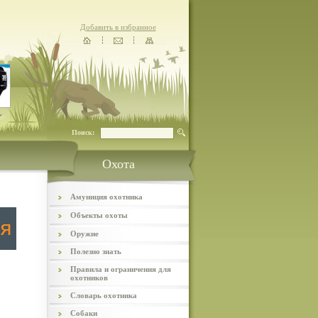
Добавить в избранное
Поиск:
Охота
Амуниция охотника
Объекты охоты
Оружие
Полезно знать
Правила и ограничения для
охотников
Словарь охотника
Собаки