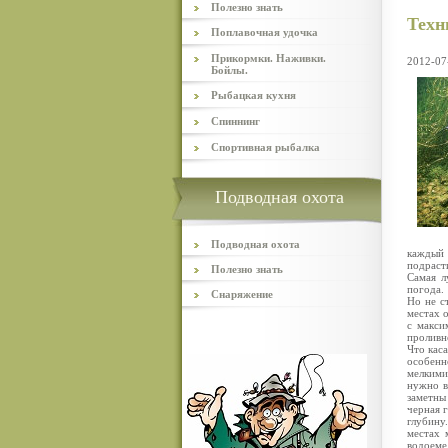
Полезно знать
Техн
Поплавочная удочка
Прикормки. Наживки.
2012-07
Бойлы.
Рыбацкая кухня
Спиннинг
Спортивная рыбалка
Подводная охота
Подводная охота
каждый 
подрасти
Полезно знать
Самая л
погода.
Снаряжение
Но не с
местах 
с макси
проливн
Что кас
особенн
мелкими
нужно в
заметны
черная 
глубину
местах 
водоем