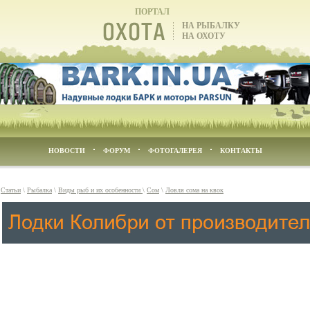
ПОРТАЛ
НА РЫБАЛКУ
НА ОХОТУ
НОВОСТИ
ФОРУМ
ФОТОГАЛЕРЕЯ
КОНТАКТЫ
\
Статьи
\
Рыбалка
\
Виды рыб и их особенности
\
Сом
\
Ловля сома на квок