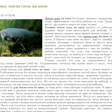
ика ловли сома на квок
-20 10:59:48
Ловля сома
на квок
бесспорно занимает лидирующе
самых эффективных способов рыбалки на сома. Трудн
место, где водятся сомы и не ловят на квок.
Техника ловли сома на квок
требует от рыболов
издавать звуки этим аксессуаром для рыбалки. У
тренироваться издавать звуки квоком можно осенью, 
весной. Непосредственно сама
ловля сома
на квок
пр
летом. В Европе сома ловят на квок с мая по сентябрь
лучшими месяцами считаются июль и август, когд
водоемах прогревается до максимальной темпер
южных районах сезон удлиняется с мая по октябрь
рыбаки отмечают, что если сом отнерестился в
солнечную погоду, то ловиться в этом году он будет
долго, пока вода не остынет до температуры 15-16 
Ученые считают, что сом, до определенного возр
год жизни удваивает свой вес. Следовательно, питаться ему нужно много и часто, что
 в два раза за короткий летний сезон.
учшая погода для
ловли сома на квок
- это тихая, безветренная или с легким ветром 
 Стабильная погода без резких перепадов атмосферного давления способствует лучшему кл
тоит отчаиваться в плохую погоду: умело используя плавучий якорь, правильно подобрав 
обитания и кормежки сомов, можно почти всегда рассчитывать на успех. Сому необходимо
мальной интенсивностью все лето. Но это не значит, что стоит выходить на рыбалку 
ой дождь, так как такая погода не благоприятствует успешным результатам рыбалки.
ается места
для ловли сома на квок
, то чаще всего сомы обитают в глубоких ямах. В завис
остей ямы и водоема питаться сомы могут как на самой яме, так и по краям ямы, гра
 участками. Часто вечером и ночью сомы выходят охотиться из ямы на мелководье. Ис
 тех местах, где есть много корма, которым он сейчас кормиться. Места его кормежки и
 по мощным всплескам или просто тихим выходам сома на поверхность, когда вначале п
голова, а потом с легким всплеском вся рыбина колесом прокручивается на поверхности уход
. Часто сом охотится, прячась за лежащими на дне водоема корягами и другими укрытиями
можно встретить его даже на незначительной глубине. Рыболовы отмечают, что главное
е
сом
был, а найти его дело техники и времени.