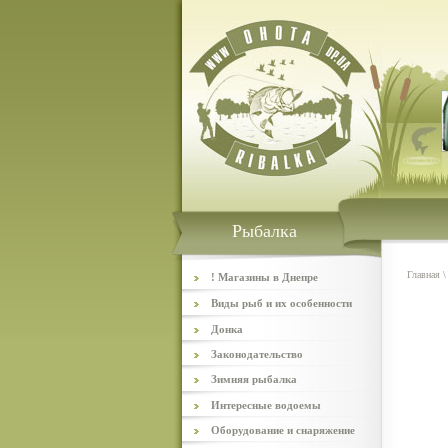
Рыбалка
Главная
! Магазины в Днепре
Виды рыб и их особенности
Донка
Законодательство
Зимняя рыбалка
Интересные водоемы
Оборудование и снаряжение