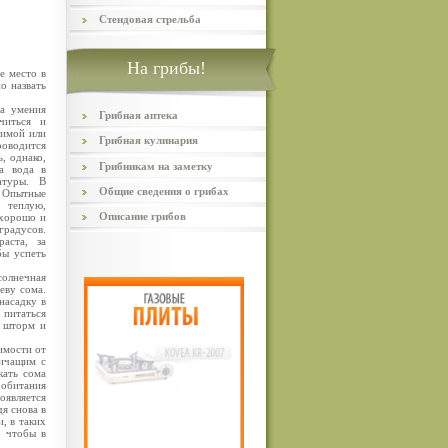
Стендовая стрельба
На грибы!
е место в
о назвать
а умения
Грибная аптека
читься и
зимой или
Грибная кулинария
оводится
, однако,
Грибникам на заметку
а вода в
атуры. В
Общие сведения о грибах
. Опытные
 теплую,
Описание грибов
 хорошо и
градусов.
аста, за
бы успеть
солнечная
еву сома.
насадку в
 питаться
в шторм и
имости от
ничащим с
кать сома
 обитания
оявляется
я снова в
, в таких
, чтобы в