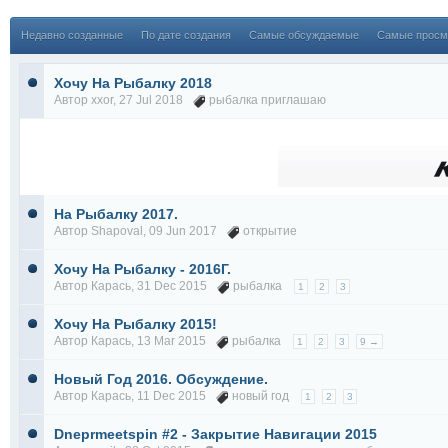
Недавно созданные
По дате создания
Самые обсуждаемые
Самые просм
Хочу На Рыбалку 2018
Автор
xxor
, 27 Jul 2018
рыбалка приглашаю
На Рыбалку 2017.
Автор
Shapoval
, 09 Jun 2017
открытие
Хочу На Рыбалку - 2016Г.
Автор
Карась
, 31 Dec 2015
рыбалка
1
2
3
Хочу На Рыбалку 2015!
Автор
Карась
, 13 Mar 2015
рыбалка
1
2
3
9 →
Новый Год 2016. Обсуждение.
Автор
Карась
, 11 Dec 2015
новый год
1
2
3
Dneprmeetspin #2 - Закрытие Навигации 2015