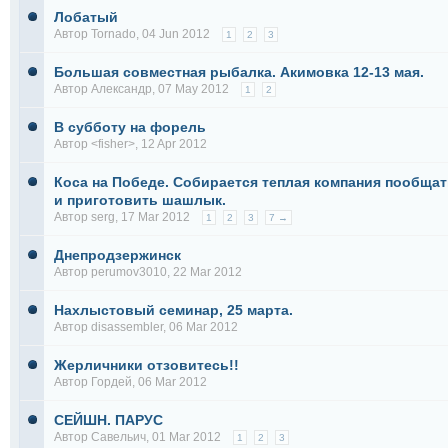
Лобатый
Автор
Tornado
, 04 Jun 2012
1
2
3
Большая совместная рыбалка. Акимовка 12-13 мая.
Автор
Александр
, 07 May 2012
1
2
В субботу на форель
Автор
<fisher>
, 12 Apr 2012
Коса на Победе. Собирается теплая компания пообща
и приготовить шашлык.
Автор
serg
, 17 Mar 2012
1
2
3
7 →
Днепродзержинск
Автор
perumov3010
, 22 Mar 2012
Нахлыстовый семинар, 25 марта.
Автор
disassembler
, 06 Mar 2012
Жерличники отзовитесь!!
Автор
Гордей
, 06 Mar 2012
СЕЙШН. ПАРУС
Автор
Савельич
, 01 Mar 2012
1
2
3