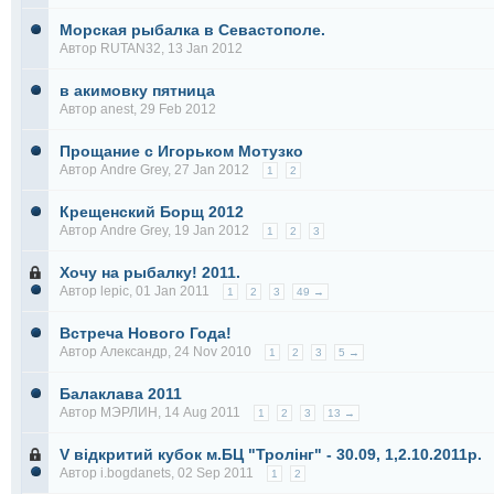
Морская рыбалка в Севастополе.
Автор
RUTAN32
, 13 Jan 2012
в акимовку пятница
Автор
anest
, 29 Feb 2012
Прощание с Игорьком Мотузко
Автор
Andre Grey
, 27 Jan 2012
1
2
Крещенский Борщ 2012
Автор
Andre Grey
, 19 Jan 2012
1
2
3
Хочу на рыбалку! 2011.
Автор
lepic
, 01 Jan 2011
1
2
3
49 →
Встреча Нового Года!
Автор
Александр
, 24 Nov 2010
1
2
3
5 →
Балаклава 2011
Автор
МЭРЛИН
, 14 Aug 2011
1
2
3
13 →
V відкритий кубок м.БЦ "Тролінг" - 30.09, 1,2.10.2011р.
Автор
i.bogdanets
, 02 Sep 2011
1
2