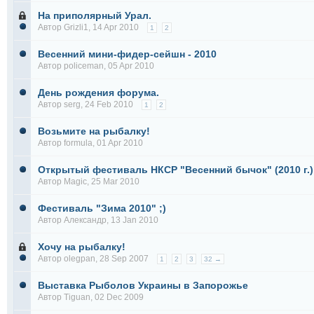
На приполярный Урал.
Автор
Grizli1
, 14 Apr 2010
1
2
Весенний мини-фидер-сейшн - 2010
Автор
policeman
, 05 Apr 2010
День рождения форума.
Автор
serg
, 24 Feb 2010
1
2
Возьмите на рыбалку!
Автор
formula
, 01 Apr 2010
Открытый фестиваль НКСР "Весенний бычок" (2010 г.)
Автор
Magic
, 25 Mar 2010
Фестиваль "Зима 2010" ;)
Автор
Александр
, 13 Jan 2010
Хочу на рыбалку!
Автор
olegpan
, 28 Sep 2007
1
2
3
32 →
Bыстaвкa Рыболов Укрaины в Зaпорoжьe
Автор
Tiguan
, 02 Dec 2009