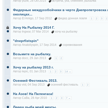
Автор
yuzik
, 28 Oct 2015
встреча
,
уха
,
спиннинг
,
рыбалка
Фидерные междусобойчики в черте Днепропетровска 
околицах...
Автор
El Amigo
, 17 Sep 2012
фидер донная ловля
1
2
3
1
Хочу На Рыбалку 2014 Г.
Автор
Ingwar
, 07 Mar 2014
хочу на рыбалку
"dneprfistspin"
Автор
Anatoliyspin
, 17 Sep 2014
соревнования
Возьмите на рыбалку.
Автор
docc
, 29 Jan 2013
1
2
Хочу на рыбалку 2013 г.
Автор
lepic
, 01 Jan 2013
1
2
3
14 →
Осенний Фестиваль 2013.
Автор
vist
, 04 Sep 2013
осенний фестиваль
1
2
На Азов! На Пиленгаса!
Автор
СаВа
, 28 Apr 2010
1
2
3
7 →
Лееещ рыба моей мечты.