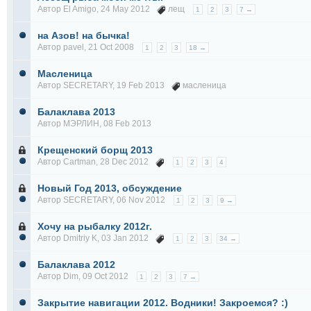
Автор
El Amigo
, 24 May 2012
лещ
1
2
3
7 →
на Азов! на бычка!
Автор
pavel
, 21 Oct 2008
1
2
3
18 →
Масленица
Автор
SECRETARY
, 19 Feb 2013
масленица
Балаклава 2013
Автор
МЭРЛИН
, 08 Feb 2013
Крещенский борщ 2013
Автор
Cartman
, 28 Dec 2012
1
2
3
4
Новый Год 2013, обсуждение
Автор
SECRETARY
, 06 Nov 2012
1
2
3
9 →
Хочу на рыбалку 2012г.
Автор
Dmitriy K
, 03 Jan 2012
1
2
3
34 →
Балаклава 2012
Автор
Dim
, 09 Oct 2012
1
2
3
7 →
Закрытие навигации 2012. Водники! Закроемся? :)