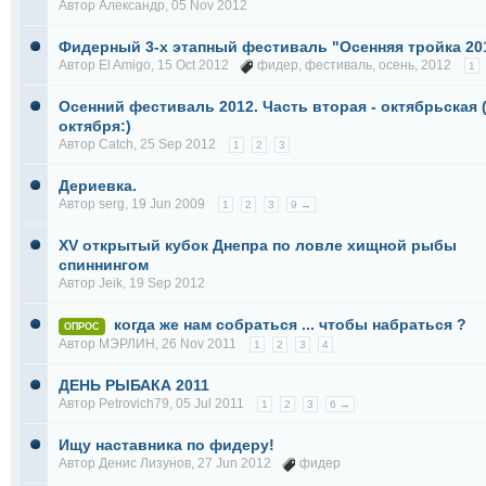
Автор
Александр
, 05 Nov 2012
Фидерный 3-х этапный фестиваль "Осенняя тройка 20
Автор
El Amigo
, 15 Oct 2012
фидер
,
фестиваль
,
осень
,
2012
1
Осенний фестиваль 2012. Часть вторая - октябрьская (
октября:)
Автор
Catch
, 25 Sep 2012
1
2
3
Дериевка.
Автор
serg
, 19 Jun 2009
1
2
3
9 →
XV открытый кубок Днепра по ловле хищной рыбы
спиннингом
Автор
Jeik
, 19 Sep 2012
когда же нам собраться ... чтобы набраться ?
ОПРОС
Автор
МЭРЛИН
, 26 Nov 2011
1
2
3
4
ДЕНЬ РЫБАКА 2011
Автор
Petrovich79
, 05 Jul 2011
1
2
3
6 →
Ищу наставника по фидеру!
Автор
Денис Лизунов
, 27 Jun 2012
фидер