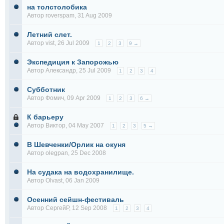
на толстолобика
Автор
roverspam
, 31 Aug 2009
Летний слет.
Автор
vist
, 26 Jul 2009
1
2
3
9 →
Экспедиция к Запорожью
Автор
Александр
, 25 Jul 2009
1
2
3
4
Субботник
Автор
Фомич
, 09 Apr 2009
1
2
3
6 →
К барьеру
Автор
Виктор
, 04 May 2007
1
2
3
5 →
В Шевченки/Орлик на окуня
Автор
olegpan
, 25 Dec 2008
На судака на водохранилище.
Автор
Olvast
, 06 Jan 2009
Осенний сейшн-фестиваль
Автор
СергейР
, 12 Sep 2008
1
2
3
4