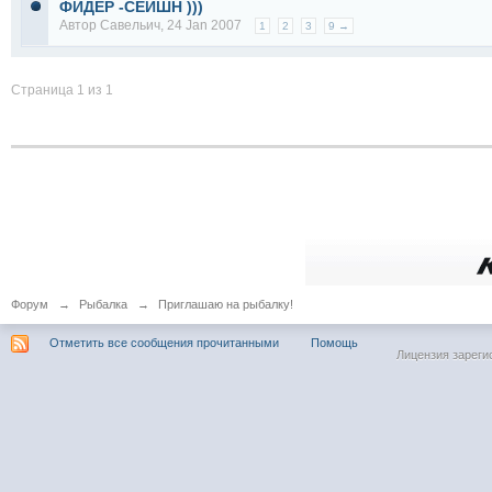
ФИДЕР -СЕЙШН )))
Автор
Савельич
, 24 Jan 2007
1
2
3
9 →
Страница 1 из 1
Форум
→
Рыбалка
→
Приглашаю на рыбалку!
Отметить все сообщения прочитанными
Помощь
Лицензия зареги