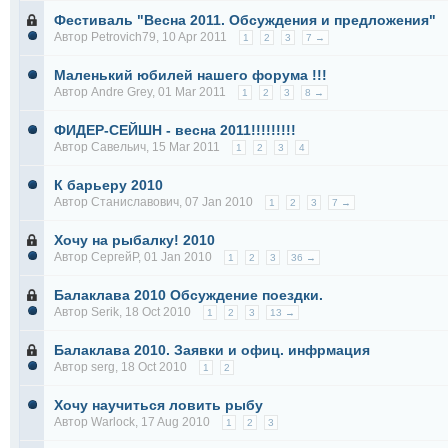
Фестиваль "Весна 2011. Обсуждения и предложения"
Автор
Petrovich79
, 10 Apr 2011
1
2
3
7 →
Маленький юбилей нашего форума !!!
Автор
Andre Grey
, 01 Mar 2011
1
2
3
8 →
ФИДЕР-СЕЙШН - весна 2011!!!!!!!!!
Автор
Савельич
, 15 Mar 2011
1
2
3
4
К барьеру 2010
Автор
Станиславович
, 07 Jan 2010
1
2
3
7 →
Хочу на рыбалку! 2010
Автор
СергейР
, 01 Jan 2010
1
2
3
36 →
Балаклава 2010 Обсуждение поездки.
Автор
Serik
, 18 Oct 2010
1
2
3
13 →
Балаклава 2010. Заявки и офиц. инфрмация
Автор
serg
, 18 Oct 2010
1
2
Хочу научиться ловить рыбу
Автор
Warlock
, 17 Aug 2010
1
2
3