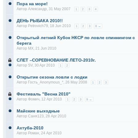
Пора на море!
Автор
Александр
, 31 May 2007
1
2
3
4
ДЕНЬ РЫБАКА 2010!!
Автор
Petrovich79
, 18 Jun 2010
1
2
3
8 →
Открытый летний Кубок НКСР по ловле спиннингом с
берега
Автор
MX
, 21 Jun 2010
СЛЕТ –СОРЕВНОВАНИЕ ЛЕТО-2010г.
Автор
SV
, 30 Apr 2010
1
2
Открытие сезона ловли с лодки
Автор Гость_Anonymous_*, 26 May 2008
1
2
3
Фестиваль "Весна 2010"
Автор
Фомич
, 12 Apr 2010
1
2
3
9 →
Майские выходные
Автор
Саня123
, 28 Apr 2010
Ахтуба-2010
Автор
Роман
, 24 Apr 2010